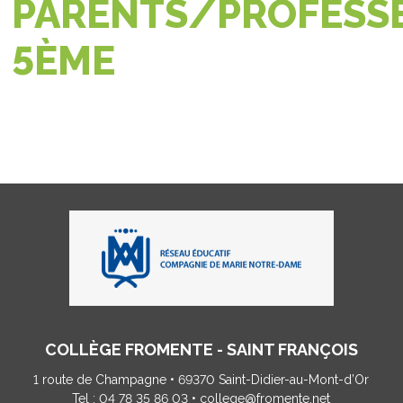
PARENTS/PROFESS
5ÈME
COLLÈGE FROMENTE - SAINT FRANÇOIS
1 route de Champagne • 69370 Saint-Didier-au-Mont-d’Or
Tel : 04 78 35 86 03 •
college@fromente.net