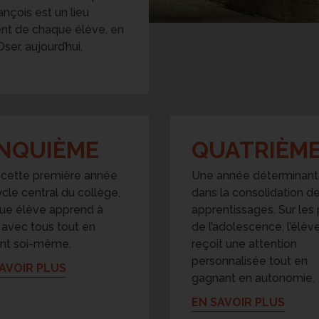
ançois est un lieu
ent de chaque élève, en
ser, aujourd’hui,
INQUIÈME
QUATRIÈM
 cette première année
Une année déterminan
cle central du collège,
dans la consolidation d
ue élève apprend à
apprentissages. Sur les
 avec tous tout en
de l’adolescence, l’élèv
ant soi-même.
reçoit une attention
personnalisée tout en
AVOIR PLUS
gagnant en autonomie.
EN SAVOIR PLUS