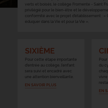
verts et boisés, le collège Fromente - Saint Fr
privilégié pour le bien-être et le développem
conformité avec le projet d’établissement : « O
éduquer dans la Vie et pour la Vie ».
SIXIÈME
C
Pour cette étape importante
Pour
d’entrée au collège, l’enfant
du cy
sera suivi et encadré avec
chaq
une attention bienveillante.
vivre
rest
EN SAVOIR PLUS
EN S