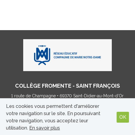
COLLÈGE FROMENTE - SAINT FRANÇOIS
1 route de Champagne • 69370 Saint-Didier-au-Mont-d’Or
Tel : 04 78 35 86 03 •
college@fromente.net
Les cookies vous permettent d'améliorer
votre navigation sur le site. En poursuivant
OK
votre navigation, vous acceptez leur
MENTIONS LÉGALES
|
CONTACT
utilisation.
En savoir plus