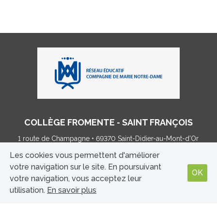
COLLÈGE FROMENTE - SAINT FRANÇOIS
1 route de Champagne • 69370 Saint-Didier-au-Mont-d’Or
Tel : 04 78 35 86 03 •
college@fromente.net
Les cookies vous permettent d'améliorer
votre navigation sur le site. En poursuivant
OK
votre navigation, vous acceptez leur
MENTIONS LÉGALES
|
CONTACT
utilisation.
En savoir plus