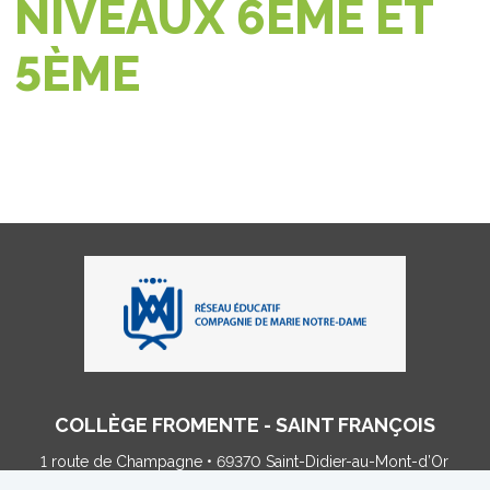
NIVEAUX 6ÈME ET
5ÈME
COLLÈGE FROMENTE - SAINT FRANÇOIS
1 route de Champagne • 69370 Saint-Didier-au-Mont-d’Or
Tel : 04 78 35 86 03 •
college@fromente.net